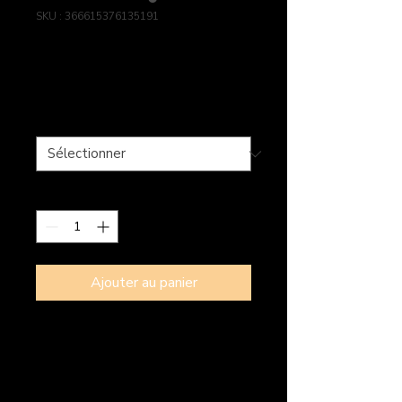
SKU : 366615376135191
Article
Prix
7,50 €
Taille
*
Quantité
*
Ajouter au panier
Description d'article. Saisissez ici 
les caractéristiques de l'article : 
taille, matière et autres 
informations utiles.