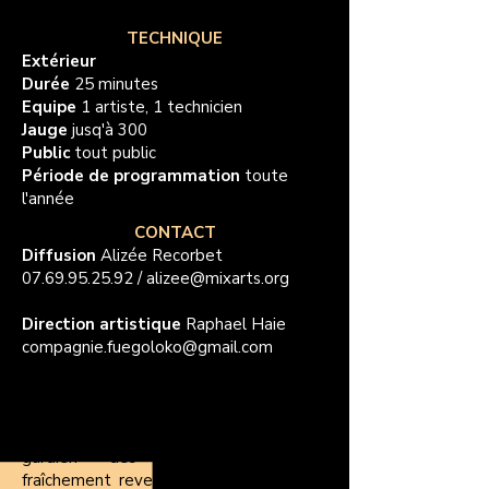
TECHNIQUE
Extérieur
Durée
25 minutes
Equipe
1 artiste, 1 technicien
Jauge
jusq'à 300
Public
tout public
Période de programmation
toute
l'année
CONTACT
Diffusion
Alizée Recorbet
07.69.95.25.92
/
alizee@mixarts.org
Direction artistique
Raphael Haie
compagnie.fuegoloko@gmail.com
Bienvenue en Enfer ! Avant d'entrer
vous serez accueilli par Jean-Luc le
gardien des Portes Infernales,
fraîchement revenu de sa formation en